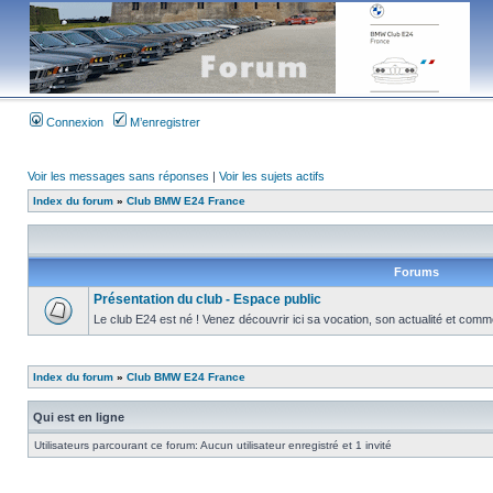
Connexion
M’enregistrer
Voir les messages sans réponses
|
Voir les sujets actifs
Index du forum
»
Club BMW E24 France
Forums
Présentation du club - Espace public
Le club E24 est né ! Venez découvrir ici sa vocation, son actualité et com
Index du forum
»
Club BMW E24 France
Qui est en ligne
Utilisateurs parcourant ce forum: Aucun utilisateur enregistré et 1 invité